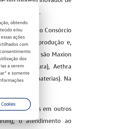
sórcio Modular.
gação, obtendo
. Por sua vez, o Consórcio
nteúdo e/ou
e essas ações
es, tempo de produção e,
artilhados com
u consentimento
resas parceiras são Maxion
tilização dos
 Carese (pintura), Aethra
rias a serem
usar” e somente
e) e Moura (baterias). Na
 informações
 Cookies
concentrar mais em outros
keting, o atendimento ao