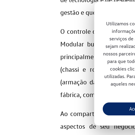
gestão e que, ao longo do
Utilizamos co
O controle de qualidade d
informaçõe
serviços de 
Modular busca redução n
sejam realiza
nossos parceir
principalmente, agilidade
para que tod
(chassi e rodas), Merito
cookies cli
utilizadas. Pa
(armação da cabine), Pow
aqueles nec
fábrica, compartilham com
Ac
Ao compartilhar a produç
aspectos de seu negócio