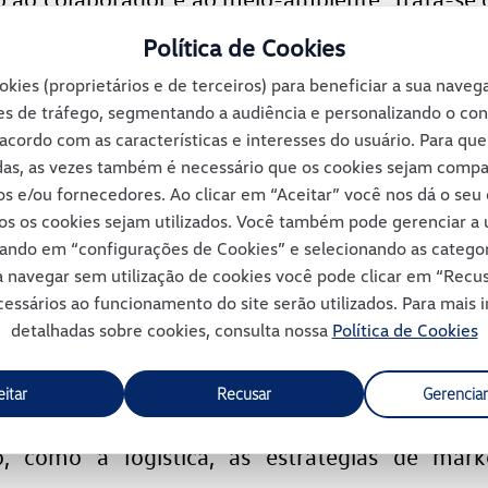
s anos provou ser um sucesso: o formato de Con
Política de Cookies
okies (proprietários e de terceiros) para beneficiar a sua nave
o produto é de total responsabilidade da VWCO
s de tráfego, segmentando a audiência e personalizando o co
acordo com as características e interesses do usuário. Para qu
os custos de produção, investimento, estoqu
das, as vezes também é necessário que os cookies sejam comp
os e/ou fornecedores. Ao clicar em “Aceitar” você nos dá o se
 na produção de veículos diferenciados. As emp
os os cookies sejam utilizados. Você também pode gerenciar a u
r (eixos), Suspensys (suspensões pneumáticas),
cando em “configurações de Cookies” e selecionando as catego
ra navegar sem utilização de cookies você pode clicar em “Rec
ertrain (motor), Kroschu (acabamento da cabin
essários ao funcionamento do site serão utilizados. Para mais
detalhadas sobre cookies, consulta nossa
Política de Cookies
 a VWCO toda a infraestrutura.
eitar
Recusar
Gerenciar
ão com os parceiros, a empresa consegue se 
, como a logística, as estratégias de mar