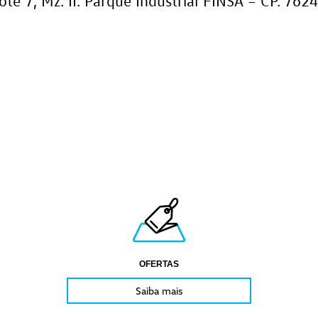
Lote 7, Mz. II. Parque Industrial FINSA – CP. 76
OFERTAS
Saiba mais