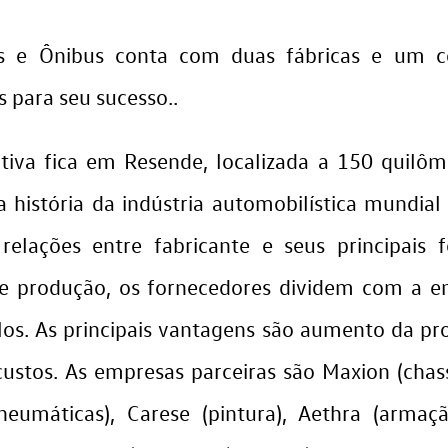
 e Ônibus conta com duas fábricas e um con
s para seu sucesso..
utiva fica em Resende, localizada a 150 quilôm
a história da indústria automobilística mundial
elações entre fabricante e seus principais f
e produção, os fornecedores dividem com a e
s. As principais vantagens são aumento da pro
stos. As empresas parceiras são Maxion (chassi
eumáticas), Carese (pintura), Aethra (armaç