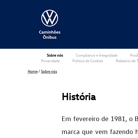
Sobre nós
Compliance e Integridade
Prod
Privacidade
Política de Cookies
Relatório de T
Home
/
Sobre nós
História
Em fevereiro de 1981, o 
marca que vem fazendo h