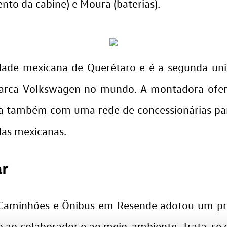
nto da cabine) e Moura (baterias).
cidade mexicana de Querétaro e é a segunda u
arca Volkswagen no mundo. A montadora ofere
ta também com uma rede de concessionárias para
adas mexicanas.
r
 Caminhões e Ônibus em Resende adotou um pr
to ao colaborador e ao meio-ambiente. Trata-s