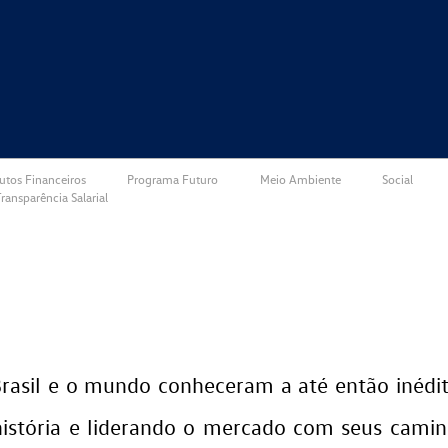
utos Financeiros
Programa Futuro
Meio Ambiente
Social
ransparência Salarial
Brasil e o mundo conheceram a até então inéd
istória e liderando o mercado com seus camin