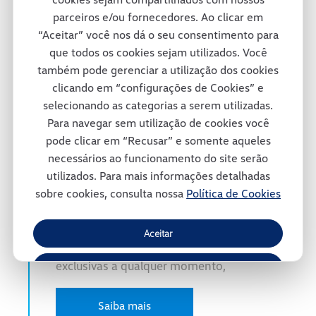
parceiros e/ou fornecedores. Ao clicar em
“Aceitar” você nos dá o seu consentimento para
que todos os cookies sejam utilizados. Você
também pode gerenciar a utilização dos cookies
clicando em “configurações de Cookies” e
selecionando as categorias a serem utilizadas.
Para navegar sem utilização de cookies você
PEÇAS.VWCO
pode clicar em “Recusar” e somente aqueles
necessários ao funcionamento do site serão
utilizados. Para mais informações detalhadas
sobre cookies, consulta nossa
Política de Cookies
Agora você pode contar com um atendimento
ainda mais ágil no e commerce oficial da
Volkswagen Caminhões e Ônibus. Encontre
Aceitar
as peças que você precisa e aproveite ofertas
exclusivas a qualquer momento,
Recusar
Gerenciar Cookies
Saiba mais