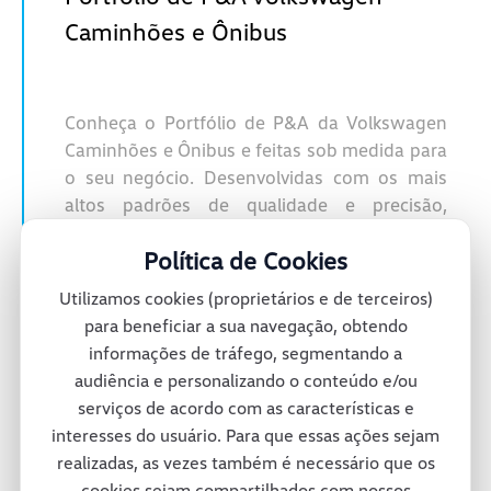
Caminhões e Ônibus
Conheça o Portfólio de P&A da Volkswagen
Caminhões e Ônibus e feitas sob medida para
o seu negócio. Desenvolvidas com os mais
altos padrões de qualidade e precisão,
garantem o perfeito funcionamento e
Política de Cookies
desempenho dos veículos. Além disso, ao
optar por peças genuínas, os clientes têm a
Utilizamos cookies (proprietários e de terceiros)
tranquilidade de contar com a durabilidade e
para beneficiar a sua navegação, obtendo
a garantia de compatibilidade com seus
informações de tráfego, segmentando a
veículos, contribuindo para a segurança e a
audiência e personalizando o conteúdo e/ou
eficiência das operações.
serviços de acordo com as características e
interesses do usuário. Para que essas ações sejam
Saiba mais
realizadas, as vezes também é necessário que os
cookies sejam compartilhados com nossos