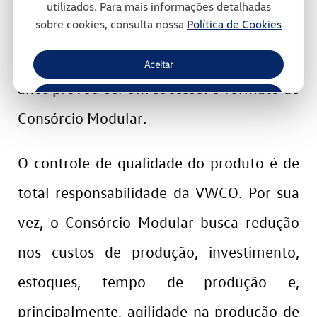
utilizados. Para mais informações detalhadas
sobre cookies, consulta nossa
Política de Cookies
ambiente. Trata-se de um modelo
inovador de gestão e que, ao longo dos
Aceitar
anos provou ser um sucesso: o formato de
Recusar
Consórcio Modular.
Gerenciar Cookies
O controle de qualidade do produto é de
total responsabilidade da VWCO. Por sua
vez, o Consórcio Modular busca redução
nos custos de produção, investimento,
estoques, tempo de produção e,
principalmente, agilidade na produção de