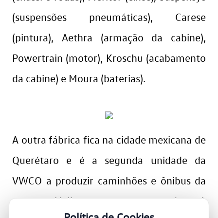
(suspensões pneumáticas), Carese
(pintura), Aethra (armação da cabine),
Powertrain (motor), Kroschu (acabamento
da cabine) e Moura (baterias).
A outra fábrica fica na cidade mexicana de
Querétaro e é a segunda unidade da
VWCO a produzir caminhões e ônibus da
marca Volkswagen no mundo. A
Política de Cookies