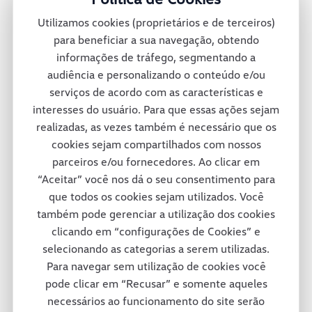
montadora oferece mais de 30 diferentes
Utilizamos cookies (proprietários e de terceiros)
veículos no México e conta também com
para beneficiar a sua navegação, obtendo
informações de tráfego, segmentando a
uma rede de concessionárias para dar
audiência e personalizando o conteúdo e/ou
suporte total a seus clientes pelas ruas e
serviços de acordo com as características e
interesses do usuário. Para que essas ações sejam
estradas mexicanas.
realizadas, as vezes também é necessário que os
cookies sejam compartilhados com nossos
parceiros e/ou fornecedores. Ao clicar em
Consórcio Modular
“Aceitar” você nos dá o seu consentimento para
que todos os cookies sejam utilizados. Você
também pode gerenciar a utilização dos cookies
A fábrica da Volkswagen Caminhões e
clicando em “configurações de Cookies” e
selecionando as categorias a serem utilizadas.
Ônibus em Resende adotou um projeto
Para navegar sem utilização de cookies você
inovador em termos de tecnologia e de
pode clicar em “Recusar” e somente aqueles
necessários ao funcionamento do site serão
respeito ao colaborador e ao meio-