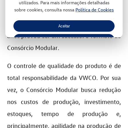
utilizados. Para mais informações detalhadas
sobre cookies, consulta nossa
Política de Cookies
ambiente. Trata-se de um modelo
inovador de gestão e que, ao longo dos
Aceitar
anos provou ser um sucesso: o formato de
Recusar
Consórcio Modular.
Gerenciar Cookies
O controle de qualidade do produto é de
total responsabilidade da VWCO. Por sua
vez, o Consórcio Modular busca redução
nos custos de produção, investimento,
estoques, tempo de produção e,
principalmente, agilidade na produção de