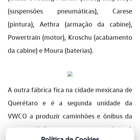
(suspensões pneumáticas), Carese
(pintura), Aethra (armação da cabine),
Powertrain (motor), Kroschu (acabamento
da cabine) e Moura (baterias).
A outra fábrica fica na cidade mexicana de
Querétaro e é a segunda unidade da
VWCO a produzir caminhões e ônibus da
marca Volkswagen no mundo. A
Política de Cookies