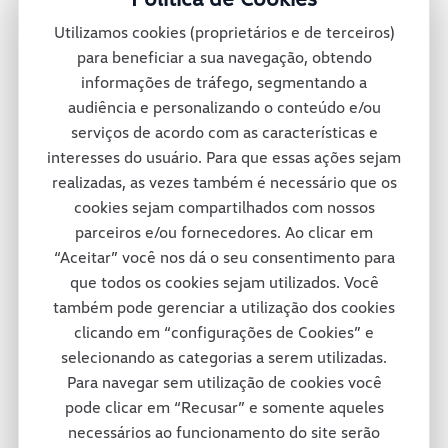
montadora oferece mais de 30 diferentes
Utilizamos cookies (proprietários e de terceiros)
veículos no México e conta também com
para beneficiar a sua navegação, obtendo
informações de tráfego, segmentando a
uma rede de concessionárias para dar
audiência e personalizando o conteúdo e/ou
suporte total a seus clientes pelas ruas e
serviços de acordo com as características e
interesses do usuário. Para que essas ações sejam
estradas mexicanas.
realizadas, as vezes também é necessário que os
cookies sejam compartilhados com nossos
parceiros e/ou fornecedores. Ao clicar em
Consórcio Modular
“Aceitar” você nos dá o seu consentimento para
que todos os cookies sejam utilizados. Você
também pode gerenciar a utilização dos cookies
A fábrica da Volkswagen Caminhões e
clicando em “configurações de Cookies” e
selecionando as categorias a serem utilizadas.
Ônibus em Resende adotou um projeto
Para navegar sem utilização de cookies você
inovador em termos de tecnologia e de
pode clicar em “Recusar” e somente aqueles
necessários ao funcionamento do site serão
respeito ao colaborador e ao meio-