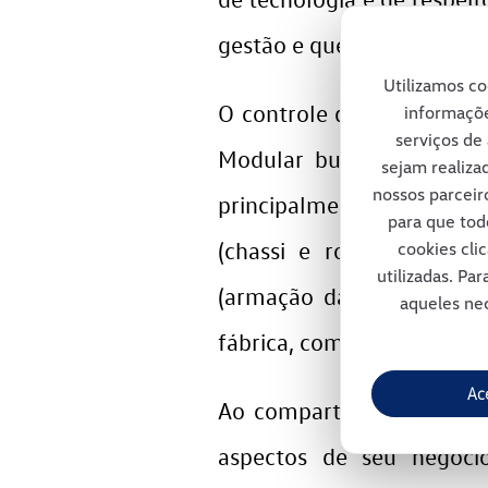
gestão e que, ao longo do
Utilizamos co
O controle de qualidade d
informaçõe
serviços de 
Modular busca redução n
sejam realiza
nossos parceir
principalmente, agilidade
para que tod
(chassi e rodas), Merito
cookies cli
utilizadas. Pa
(armação da cabine), Pow
aqueles nec
fábrica, compartilham com
Ac
Ao compartilhar a produç
aspectos de seu negócio