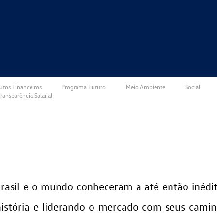
utos Financeiros
Programa Futuro
Meio Ambiente
Social
ransparência Salarial
Brasil e o mundo conheceram a até então inéd
istória e liderando o mercado com seus camin