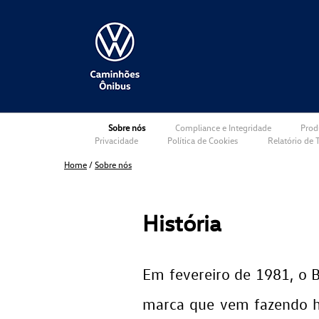
Sobre nós
Compliance e Integridade
Prod
Privacidade
Política de Cookies
Relatório de T
Home
/
Sobre nós
História
Em fevereiro de 1981, o 
marca que vem fazendo h