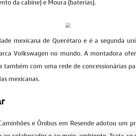
nto da cabine) e Moura (baterias).
cidade mexicana de Querétaro e é a segunda u
arca Volkswagen no mundo. A montadora ofere
ta também com uma rede de concessionárias para
adas mexicanas.
r
 Caminhões e Ônibus em Resende adotou um pr
to ao colaborador e ao meio-ambiente. Trata-s