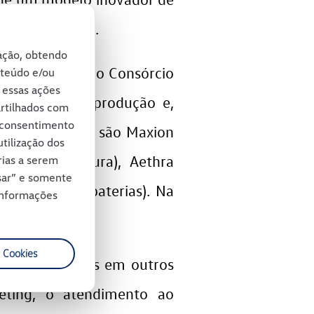
sórcio Modular.
gação, obtendo
. Por sua vez, o Consórcio
nteúdo e/ou
e essas ações
es, tempo de produção e,
artilhados com
u consentimento
resas parceiras são Maxion
tilização dos
 Carese (pintura), Aethra
rias a serem
usar” e somente
e) e Moura (baterias). Na
 informações
 Cookies
concentrar mais em outros
keting, o atendimento ao