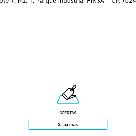
Lote 7, Mz. II. Parque Industrial FINSA – CP. 76
OFERTAS
Saiba mais