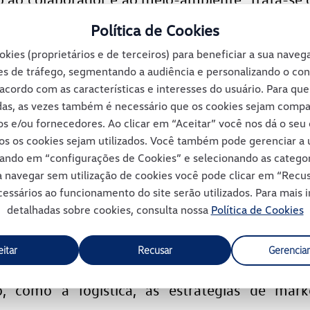
s anos provou ser um sucesso: o formato de Con
Política de Cookies
okies (proprietários e de terceiros) para beneficiar a sua nave
o produto é de total responsabilidade da VWCO
s de tráfego, segmentando a audiência e personalizando o co
acordo com as características e interesses do usuário. Para qu
os custos de produção, investimento, estoqu
das, as vezes também é necessário que os cookies sejam comp
os e/ou fornecedores. Ao clicar em “Aceitar” você nos dá o se
 na produção de veículos diferenciados. As emp
os os cookies sejam utilizados. Você também pode gerenciar a u
r (eixos), Suspensys (suspensões pneumáticas),
cando em “configurações de Cookies” e selecionando as catego
ra navegar sem utilização de cookies você pode clicar em “Rec
ertrain (motor), Kroschu (acabamento da cabin
essários ao funcionamento do site serão utilizados. Para mais
detalhadas sobre cookies, consulta nossa
Política de Cookies
 a VWCO toda a infraestrutura.
eitar
Recusar
Gerenciar
ão com os parceiros, a empresa consegue se 
, como a logística, as estratégias de mar