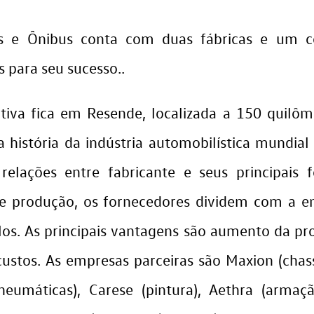
 e Ônibus conta com duas fábricas e um con
s para seu sucesso..
utiva fica em Resende, localizada a 150 quilôm
a história da indústria automobilística mundial
elações entre fabricante e seus principais f
e produção, os fornecedores dividem com a e
s. As principais vantagens são aumento da pro
stos. As empresas parceiras são Maxion (chassi
eumáticas), Carese (pintura), Aethra (armaç