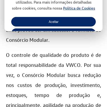
utilizados. Para mais informações detalhadas
sobre cookies, consulta nossa
Política de Cookies
ambiente. Trata-se de um modelo
inovador de gestão e que, ao longo dos
Aceitar
anos provou ser um sucesso: o formato de
Recusar
Consórcio Modular.
Gerenciar Cookies
O controle de qualidade do produto é de
total responsabilidade da VWCO. Por sua
vez, o Consórcio Modular busca redução
nos custos de produção, investimento,
estoques, tempo de produção e,
principalmente, agilidade na produção de