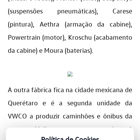
(suspensões pneumáticas), Carese
(pintura), Aethra (armação da cabine),
Powertrain (motor), Kroschu (acabamento
da cabine) e Moura (baterias).
A outra fábrica fica na cidade mexicana de
Querétaro e é a segunda unidade da
VWCO a produzir caminhões e ônibus da
marca Volkswagen no mundo. A
Política de Cookies