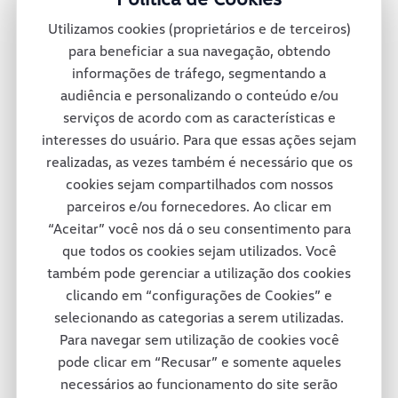
montadora oferece mais de 30 diferentes
Utilizamos cookies (proprietários e de terceiros)
veículos no México e conta também com
para beneficiar a sua navegação, obtendo
informações de tráfego, segmentando a
uma rede de concessionárias para dar
audiência e personalizando o conteúdo e/ou
suporte total a seus clientes pelas ruas e
serviços de acordo com as características e
interesses do usuário. Para que essas ações sejam
estradas mexicanas.
realizadas, as vezes também é necessário que os
cookies sejam compartilhados com nossos
parceiros e/ou fornecedores. Ao clicar em
Consórcio Modular
“Aceitar” você nos dá o seu consentimento para
que todos os cookies sejam utilizados. Você
também pode gerenciar a utilização dos cookies
A fábrica da Volkswagen Caminhões e
clicando em “configurações de Cookies” e
selecionando as categorias a serem utilizadas.
Ônibus em Resende adotou um projeto
Para navegar sem utilização de cookies você
inovador em termos de tecnologia e de
pode clicar em “Recusar” e somente aqueles
necessários ao funcionamento do site serão
respeito ao colaborador e ao meio-