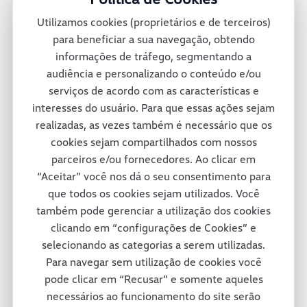
montadora oferece mais de 30 diferentes
Utilizamos cookies (proprietários e de terceiros)
veículos no México e conta também com
para beneficiar a sua navegação, obtendo
informações de tráfego, segmentando a
uma rede de concessionárias para dar
audiência e personalizando o conteúdo e/ou
suporte total a seus clientes pelas ruas e
serviços de acordo com as características e
interesses do usuário. Para que essas ações sejam
estradas mexicanas.
realizadas, as vezes também é necessário que os
cookies sejam compartilhados com nossos
parceiros e/ou fornecedores. Ao clicar em
Consórcio Modular
“Aceitar” você nos dá o seu consentimento para
que todos os cookies sejam utilizados. Você
também pode gerenciar a utilização dos cookies
A fábrica da Volkswagen Caminhões e
clicando em “configurações de Cookies” e
selecionando as categorias a serem utilizadas.
Ônibus em Resende adotou um projeto
Para navegar sem utilização de cookies você
inovador em termos de tecnologia e de
pode clicar em “Recusar” e somente aqueles
necessários ao funcionamento do site serão
respeito ao colaborador e ao meio-