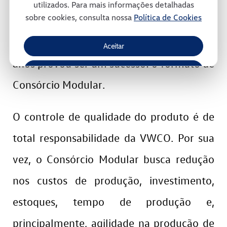
utilizados. Para mais informações detalhadas
sobre cookies, consulta nossa
Política de Cookies
ambiente. Trata-se de um modelo
inovador de gestão e que, ao longo dos
Aceitar
anos provou ser um sucesso: o formato de
Recusar
Consórcio Modular.
Gerenciar Cookies
O controle de qualidade do produto é de
total responsabilidade da VWCO. Por sua
vez, o Consórcio Modular busca redução
nos custos de produção, investimento,
estoques, tempo de produção e,
principalmente, agilidade na produção de