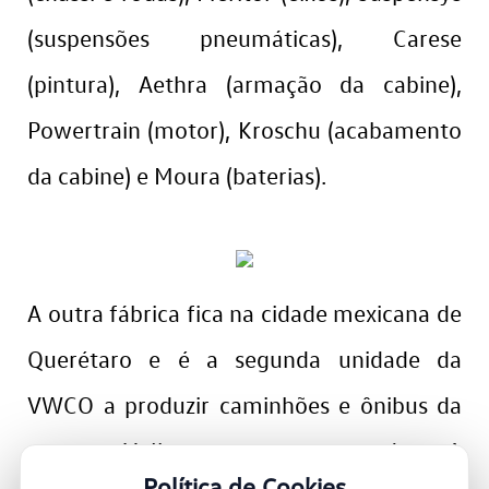
(suspensões pneumáticas), Carese
(pintura), Aethra (armação da cabine),
Powertrain (motor), Kroschu (acabamento
da cabine) e Moura (baterias).
A outra fábrica fica na cidade mexicana de
Querétaro e é a segunda unidade da
VWCO a produzir caminhões e ônibus da
marca Volkswagen no mundo. A
Política de Cookies