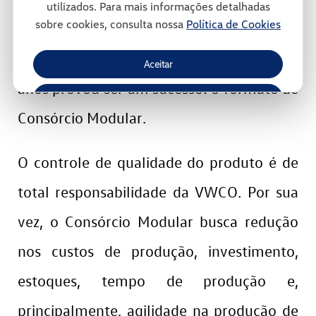
utilizados. Para mais informações detalhadas
sobre cookies, consulta nossa
Política de Cookies
ambiente. Trata-se de um modelo
inovador de gestão e que, ao longo dos
Aceitar
anos provou ser um sucesso: o formato de
Recusar
Consórcio Modular.
Gerenciar Cookies
O controle de qualidade do produto é de
total responsabilidade da VWCO. Por sua
vez, o Consórcio Modular busca redução
nos custos de produção, investimento,
estoques, tempo de produção e,
principalmente, agilidade na produção de