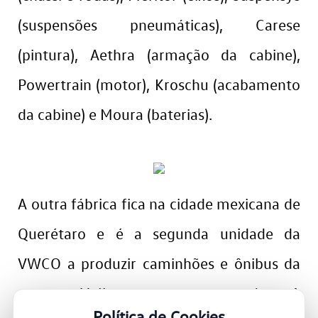
(suspensões pneumáticas), Carese
(pintura), Aethra (armação da cabine),
Powertrain (motor), Kroschu (acabamento
da cabine) e Moura (baterias).
A outra fábrica fica na cidade mexicana de
Querétaro e é a segunda unidade da
VWCO a produzir caminhões e ônibus da
marca Volkswagen no mundo. A
Política de Cookies