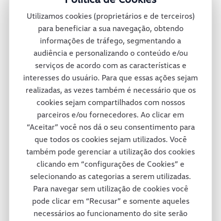
montadora oferece mais de 30 diferentes
Utilizamos cookies (proprietários e de terceiros)
veículos no México e conta também com
para beneficiar a sua navegação, obtendo
informações de tráfego, segmentando a
uma rede de concessionárias para dar
audiência e personalizando o conteúdo e/ou
suporte total a seus clientes pelas ruas e
serviços de acordo com as características e
interesses do usuário. Para que essas ações sejam
estradas mexicanas.
realizadas, as vezes também é necessário que os
cookies sejam compartilhados com nossos
parceiros e/ou fornecedores. Ao clicar em
Consórcio Modular
“Aceitar” você nos dá o seu consentimento para
que todos os cookies sejam utilizados. Você
também pode gerenciar a utilização dos cookies
A fábrica da Volkswagen Caminhões e
clicando em “configurações de Cookies” e
selecionando as categorias a serem utilizadas.
Ônibus em Resende adotou um projeto
Para navegar sem utilização de cookies você
inovador em termos de tecnologia e de
pode clicar em “Recusar” e somente aqueles
necessários ao funcionamento do site serão
respeito ao colaborador e ao meio-